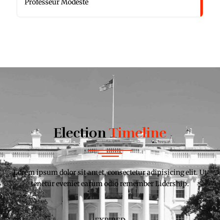
Professeur Modeste
Election
Timeline
Lorem ipsum dolor sit amet, consectetur adipisicing elit. Ut
tenetur eveniet earum odio remember Lidership.