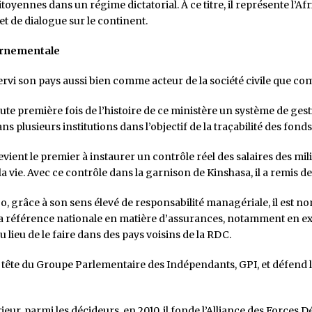
toyennes dans un régime dictatorial. À ce titre, il représente l’Af
t de dialogue sur le continent.
ernementale
vi son pays aussi bien comme acteur de la société civile que com
 toute première fois de l’histoire de ce ministère un système de g
 plusieurs institutions dans l’objectif de la traçabilité des fonds
devient le premier à instaurer un contrôle réel des salaires des mi
r la vie. Avec ce contrôle dans la garnison de Kinshasa, il a remis d
, grâce à son sens élevé de responsabilité managériale, il est
té la référence nationale en matière d’assurances, notamment en 
lieu de le faire dans des pays voisins de la RDC.
tête du Groupe Parlementaire des Indépendants, GPI, et défend les 
rieur, parmi les décideurs, en 2010, il fonde l’Alliance des Force