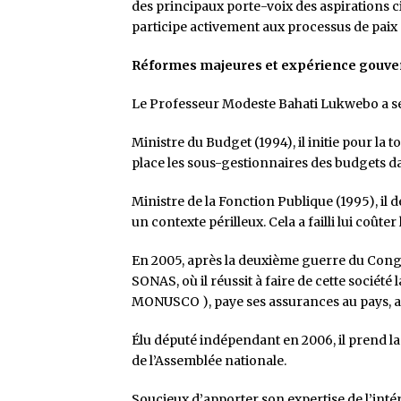
des principaux porte-voix des aspirations ci
participe activement aux processus de paix e
Réformes
majeures et expérience gouv
Le Professeur Modeste Bahati Lukwebo a ser
Ministre du Budget (1994), il initie pour la
place les sous-gestionnaires des budgets dans
Ministre de la Fonction Publique (1995), il 
un contexte périlleux. Cela a failli lui coûte
En 2005, après la deuxième guerre du Congo
SONAS, où il réussit à faire de cette socié
MONUSCO ), paye ses assurances au pays, au 
Élu député indépendant en 2006, il prend la 
de l’Assemblée nationale.
Soucieux d’apporter son expertise de l’inté