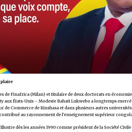
plaire
 de Finafrica (Milan) et titulaire de deux doctorats en économie 
sity aux États-Unis – Modeste Bahati Lukwebo a longtemps exerc
ur de Commerce de Kinshasa et dans plusieurs autres universités
t contribué au rayonnement de l’enseignement supérieur congola
s’illustre dès les années 1990 comme président de la Société Civi