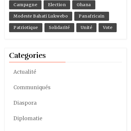
Campagne
Election
Ghana
Modeste Bahati Lukwebo
Panafricain
Patriotique
Solidarité
Unité
Vote
Categories
Actualité
Communiqués
Diaspora
Diplomatie