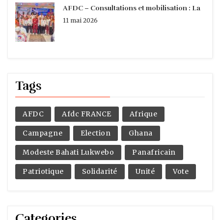
AFDC – Consultations et mobilisation : La
11 mai 2026
Tags
AFDC
Afdc FRANCE
Afrique
Campagne
Election
Ghana
Modeste Bahati Lukwebo
Panafricain
Patriotique
Solidarité
Unité
Vote
Categories