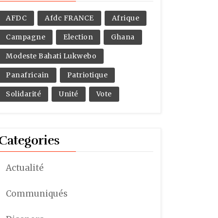
AFDC
Afdc FRANCE
Afrique
Campagne
Election
Ghana
Modeste Bahati Lukwebo
Panafricain
Patriotique
Solidarité
Unité
Vote
Categories
Actualité
Communiqués