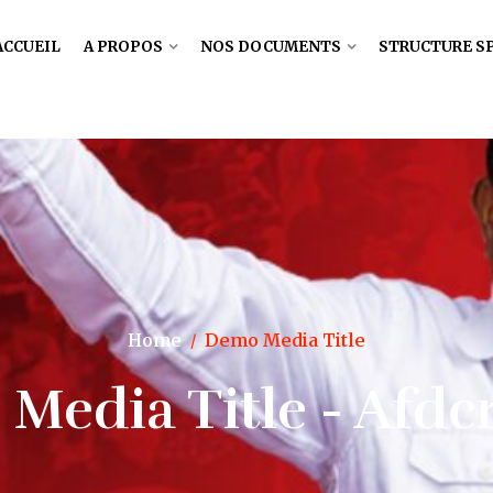
ACCUEIL
A PROPOS
NOS DOCUMENTS
STRUCTURE S
Home
Demo Media Title
/
Media Title - Afdc